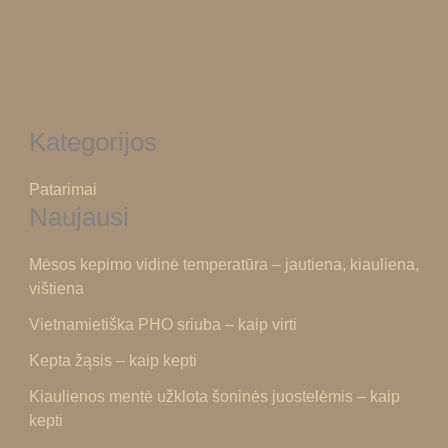
Viščiukas Tabaca – kaip kepti
4 Lapkričio, 2024
/
Patarimai
Kategorijos
Patarimai
Naujausi
Mėsos kepimo vidinė temperatūra – jautiena, kiauliena,
vištiena
Vietnamietiška PHO sriuba – kaip virti
Kepta žąsis – kaip kepti
Kiaulienos mentė užklota šoninės juostelėmis – kaip
kepti