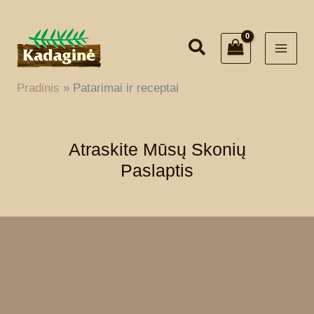
Pereiti
prie
turinio
Pradinis
Patarimai ir receptai
Atraskite Mūsų Skonių
Paslaptis