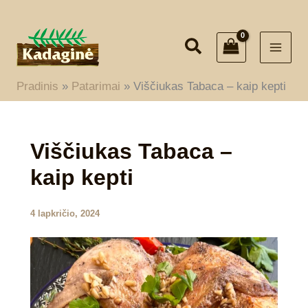
Pereiti
prie
turinio
Pradinis
Patarimai
Viščiukas Tabaca – kaip kepti
Viščiukas Tabaca –
kaip kepti
4 lapkričio, 2024