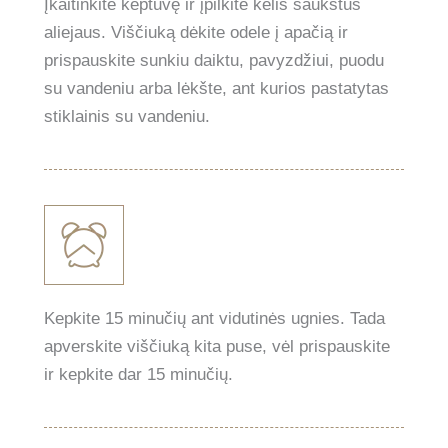
Įkaitinkite keptuvę ir įpilkite kelis šaukštus
aliejaus. Viščiuką dėkite odele į apačią ir
prispauskite sunkiu daiktu, pavyzdžiui, puodu
su vandeniu arba lėkšte, ant kurios pastatytas
stiklainis su vandeniu.
Kepkite 15 minučių ant vidutinės ugnies. Tada
apverskite viščiuką kita puse, vėl prispauskite
ir kepkite dar 15 minučių.