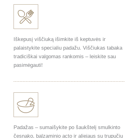
Iškepusį viščiuką išimkite iš keptuvės ir
palaistykite specialiu padažu. Viščiukas tabaka
tradiciškai valgomas rankomis – leiskite sau
pasimėgauti!
Padažas – sumaišykite po šaukštelį smulkinto
česnako, balzaminio acto ir aliejaus su trupučiu