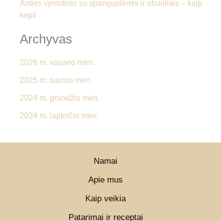
Anties vyniotinis su spanguolėmis ir obuoliais – kaip
kepti
Archyvas
2026 m. vasario mėn.
2025 m. sausio mėn.
2024 m. gruodžio mėn.
2024 m. lapkričio mėn.
Namai
Apie mus
Kaip veikia
Patarimai ir receptai