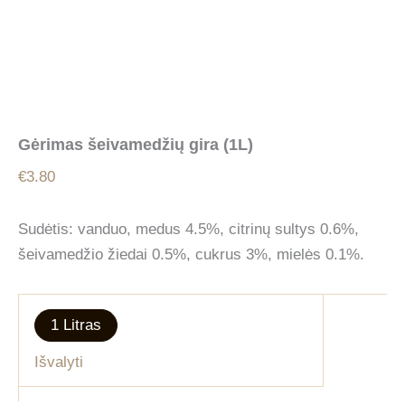
Gėrimas šeivamedžių gira (1L)
€
3.80
Sudėtis: vanduo, medus 4.5%, citrinų sultys 0.6%,
šeivamedžio žiedai 0.5%, cukrus 3%, mielės 0.1%.
1 Litras
Išvalyti