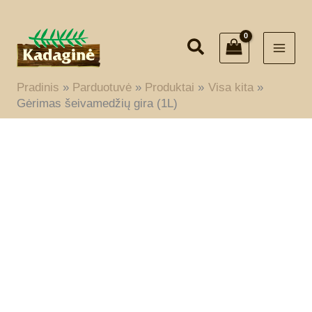
Pereiti
prie
turinio
Pradinis
Parduotuvė
Produktai
Visa kita
Gėrimas šeivamedžių gira (1L)