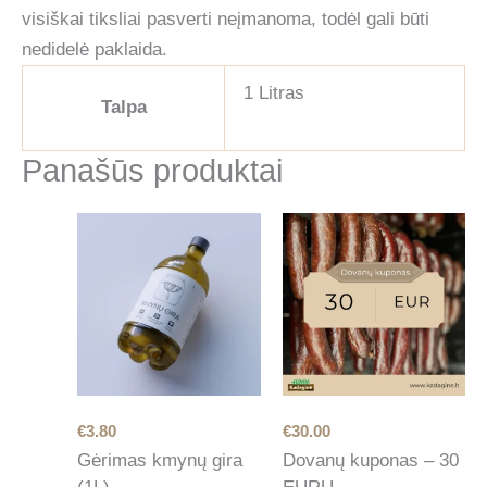
visiškai tiksliai pasverti neįmanoma, todėl gali būti
nedidelė paklaida.
1 Litras
Talpa
Panašūs produktai
€
3.80
€
30.00
Gėrimas kmynų gira
Dovanų kuponas – 30