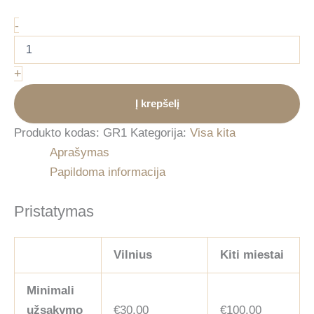
produkto
-
kiekis:
Gėrimas
šeivamedžių
+
gira
(1L)
Į krepšelį
Produkto kodas:
GR1
Kategorija:
Visa kita
Aprašymas
Papildoma informacija
Pristatymas
Vilnius
Kiti miestai
Minimali
užsakymo
€30.00
€100.00