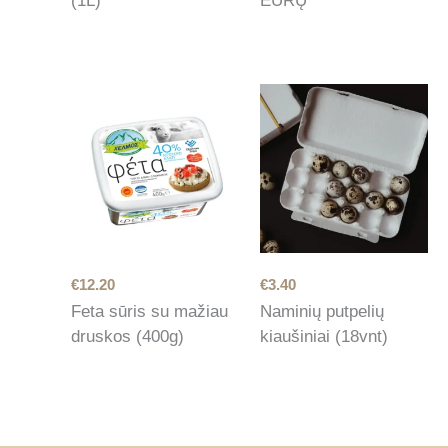
(1L)
EURŲ
€
12.20
€
3.40
Feta sūris su mažiau
Naminių putpelių
druskos (400g)
kiaušiniai (18vnt)