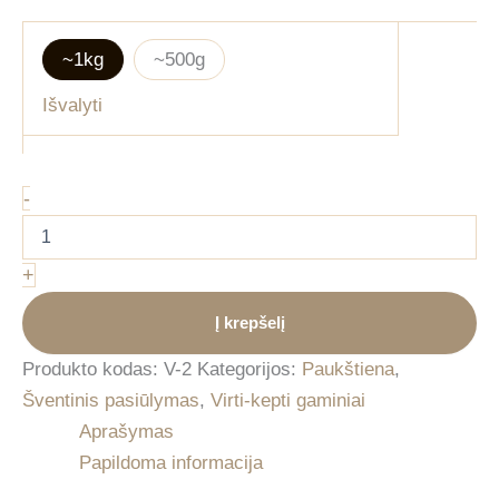
~1kg
~500g
Išvalyti
produkto
-
kiekis:
Vištienos
vyniotinis
+
su
džiovintais
Į krepšelį
vaisiais
Produkto kodas:
V-2
Kategorijos:
Paukštiena
,
Šventinis pasiūlymas
,
Virti-kepti gaminiai
Aprašymas
Papildoma informacija