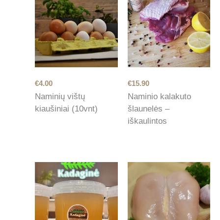
€
4.00
€
15.90
Naminių vištų
Naminio kalakuto
kiaušiniai (10vnt)
šlaunelės –
iškaulintos