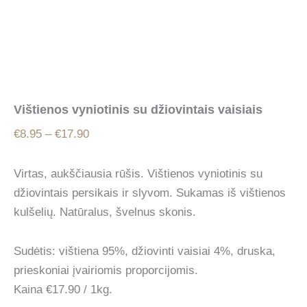
Vištienos vyniotinis su džiovintais vaisiais
Price
€
8.95
–
€
17.90
range:
€8.95
Virtas, aukščiausia rūšis. Vištienos vyniotinis su
through
džiovintais persikais ir slyvom. Sukamas iš vištienos
€17.90
kulšelių. Natūralus, švelnus skonis.
Sudėtis: vištiena 95%, džiovinti vaisiai 4%, druska,
prieskoniai įvairiomis proporcijomis.
Kaina €17.90 / 1kg.