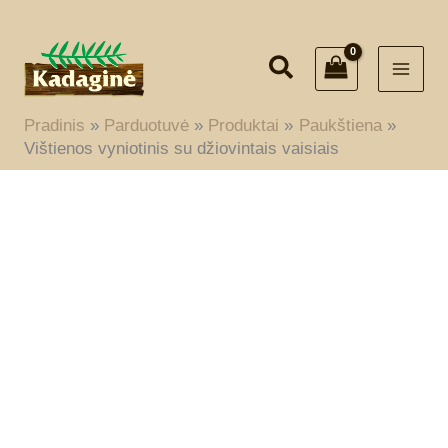
Pereiti
prie
turinio
Pradinis
Parduotuvė
Produktai
Paukštiena
Vištienos vyniotinis su džiovintais vaisiais