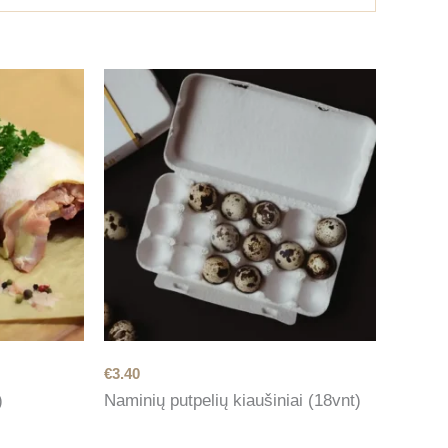
€
3.40
)
Naminių putpelių kiaušiniai (18vnt)