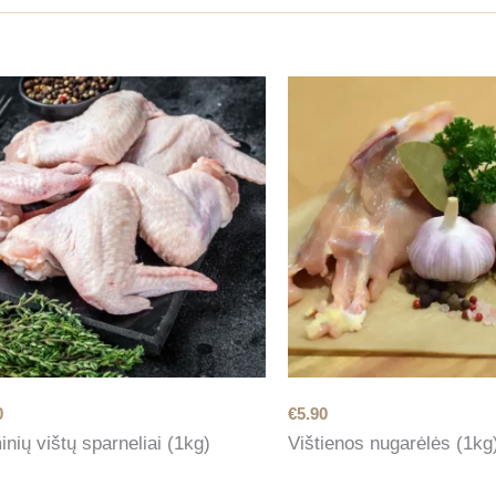
0
€
5.90
nių vištų sparneliai (1kg)
Vištienos nugarėlės (1kg