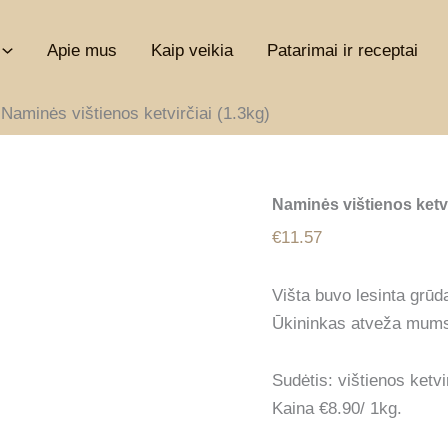
Apie mus
Kaip veikia
Patarimai ir receptai
Naminės vištienos ketvirčiai (1.3kg)
Naminės vištienos ketvi
€
11.57
Višta buvo lesinta grūd
Ūkininkas atveža mums a
Sudėtis: vištienos ketvir
Kaina €8.90/ 1kg.