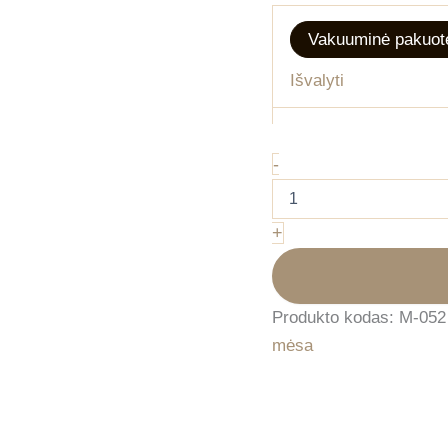
Vakuuminė pakuotė
Išvalyti
produkto
-
kiekis:
Naminės
vištienos
+
ketvirčiai
(1.3kg)
Produkto kodas:
M-052
mėsa