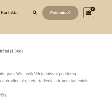
Kontaktai
Parduotuvė
rčiai (1.3kg)
ais, paukščiai vaikščiojo laisvai po kiemą.
ntradieniais, ketvirtadieniais ir penktadieniais.
čiai.