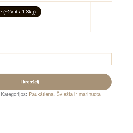
 (~2vnt / 1.3kg)
Į krepšelį
Kategorijos:
Paukštiena
,
Šviežia ir marinuota