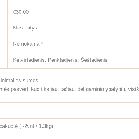
€30.00
Mes patys
Nemokamai*
Ketvirtadienis, Penktadienis, Šeštadienis
minimalios sumos.
ės pasverti kuo tiksliau, tačiau, dėl gaminio ypatybių, visišk
akuotė (~2vnt / 1.3kg)