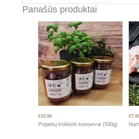
Panašūs produktai
€
10.90
€
7.9
Putpelių troškinti konservai (500g)
Nami