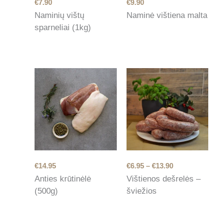
€
7.90
€
9.90
Naminių vištų
Naminė vištiena malta
sparneliai (1kg)
Price
€
14.95
€
6.95
–
€
13.90
range:
Anties krūtinėlė
Vištienos dešrelės –
€6.95
(500g)
šviežios
through
€13.90