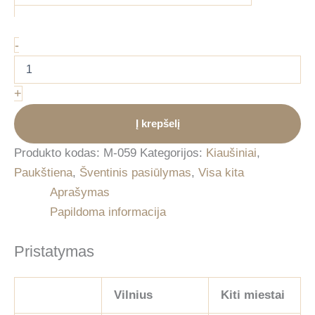
produkto
-
kiekis:
Naminių
vištų
+
kiaušiniai
(10vnt)
Į krepšelį
Produkto kodas:
M-059
Kategorijos:
Kiaušiniai
,
Paukštiena
,
Šventinis pasiūlymas
,
Visa kita
Aprašymas
Papildoma informacija
Pristatymas
Vilnius
Kiti miestai