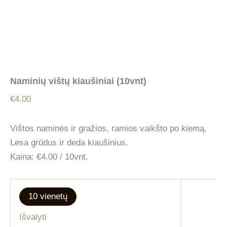
Naminių vištų kiaušiniai (10vnt)
€
4.00
Vištos naminės ir gražios, ramios vaikšto po kiemą.
Lesa grūdus ir deda kiaušinius.
Kaina: €4.00 / 10vnt.
10 vienetų
Išvalyti