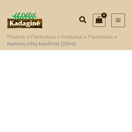
Pereiti
prie
turinio
Pradinis
Parduotuvė
Produktai
Paukštiena
Naminių vištų kiaušiniai (10vnt)