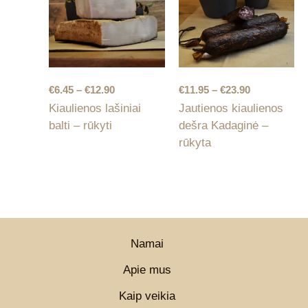
Price
Price
€
6.45
–
€
12.90
€
11.95
–
€
23.90
range:
range:
Kiaulienos lašiniai
Jautienos kiaulienos
€6.45
€11.95
balti – rūkyti
dešra Kadaginė –
through
through
€12.90
€23.90
rūkyta
Namai
Apie mus
Kaip veikia