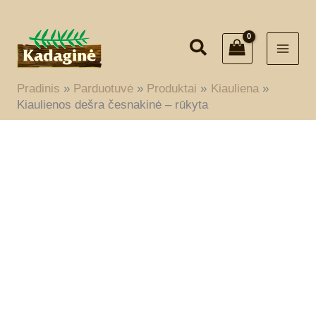
Pereiti
prie
turinio
Pradinis
Parduotuvė
Produktai
Kiauliena
Kiaulienos dešra česnakinė – rūkyta