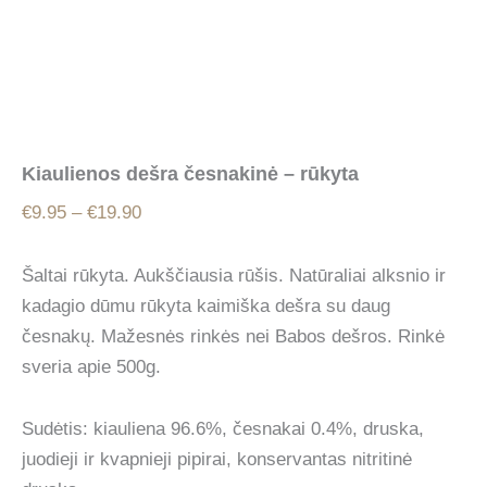
Kiaulienos dešra česnakinė – rūkyta
Price
€
9.95
–
€
19.90
range:
€9.95
Šaltai rūkyta. Aukščiausia rūšis. Natūraliai alksnio ir
through
kadagio dūmu rūkyta kaimiška dešra su daug
€19.90
česnakų. Mažesnės rinkės nei Babos dešros. Rinkė
sveria apie 500g.
Sudėtis: kiauliena 96.6%, česnakai 0.4%, druska,
juodieji ir kvapnieji pipirai, konservantas nitritinė