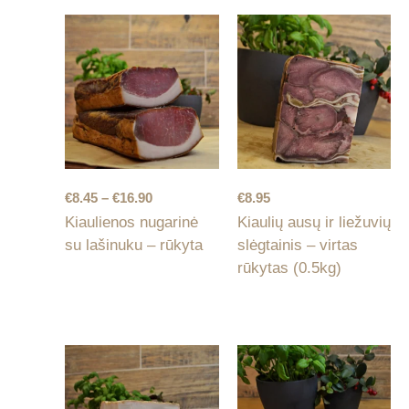
Price
€
8.45
–
€
16.90
€
8.95
range:
Kiaulienos nugarinė
Kiaulių ausų ir liežuvių
€8.45
su lašinuku – rūkyta
slėgtainis – virtas
through
€16.90
rūkytas (0.5kg)