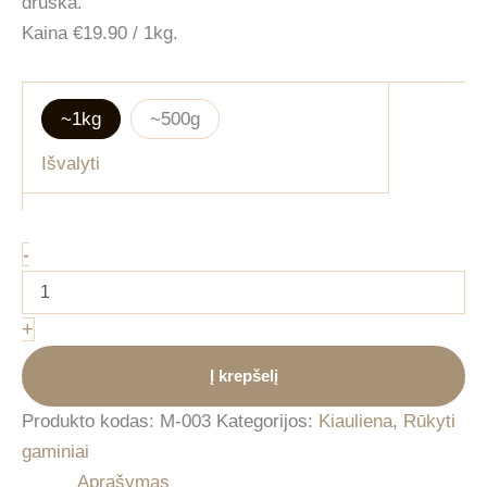
druska.
Kaina €19.90 / 1kg.
~1kg
~500g
Išvalyti
produkto
-
kiekis:
Kiaulienos
dešra
+
česnakinė
-
Į krepšelį
rūkyta
Produkto kodas:
M-003
Kategorijos:
Kiauliena
,
Rūkyti
gaminiai
Aprašymas