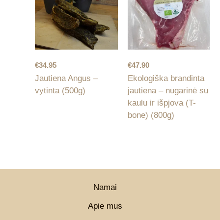
€
34.95
€
47.90
Jautiena Angus –
Ekologiška brandinta
vytinta (500g)
jautiena – nugarinė su
kaulu ir išpjova (T-
bone) (800g)
Namai
Apie mus