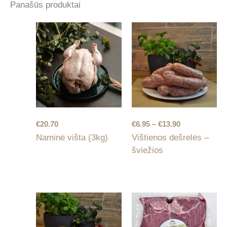
Panašūs produktai
Price
€
20.70
€
6.95
–
€
13.90
range:
Naminė višta (3kg)
Vištienos dešrelės –
€6.95
šviežios
through
€13.90