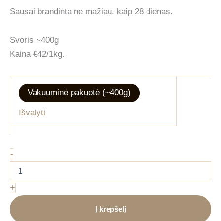
Sausai brandinta ne mažiau, kaip 28 dienas.
Svoris ~400g
Kaina €42/1kg.
Vakuuminė pakuotė (~400g)
Išvalyti
produkto
-
kiekis:
Ekologiška
brandinta
+
jautiena
-
Į krepšelį
Antrekotas
(400g)