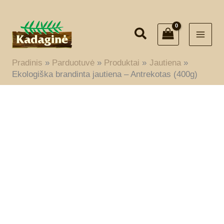
Pereiti
prie
turinio
Pradinis
Parduotuvė
Produktai
Jautiena
Ekologiška brandinta jautiena – Antrekotas (400g)