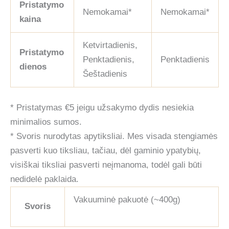
Pristatymo
Nemokamai*
Nemokamai*
kaina
Ketvirtadienis,
Pristatymo
Penktadienis,
Penktadienis
dienos
Šeštadienis
* Pristatymas €5 jeigu užsakymo dydis nesiekia
minimalios sumos.
* Svoris nurodytas apytiksliai. Mes visada stengiamės
pasverti kuo tiksliau, tačiau, dėl gaminio ypatybių,
visiškai tiksliai pasverti neįmanoma, todėl gali būti
nedidelė paklaida.
Vakuuminė pakuotė (~400g)
Svoris