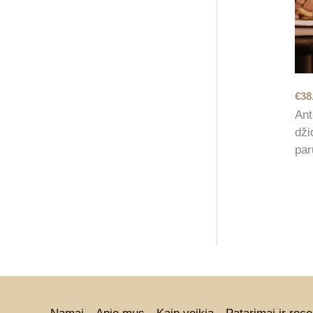
€
38
Ant
dži
par