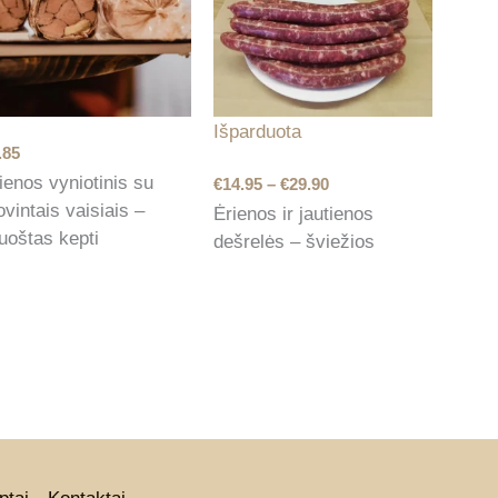
Išparduota
.85
Price
ienos vyniotinis su
€
14.95
–
€
29.90
range:
ovintais vaisiais –
Ėrienos ir jautienos
€14.95
uoštas kepti
dešrelės – šviežios
through
€29.90