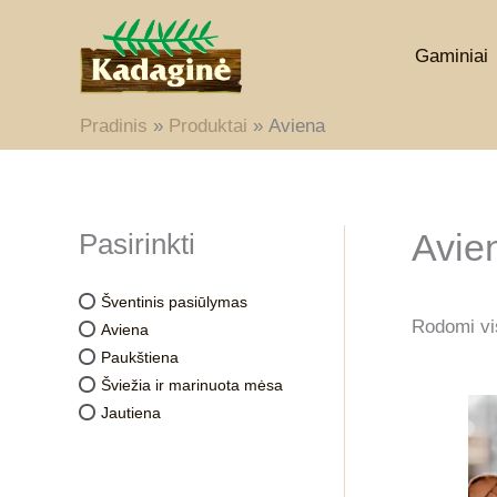
Pereiti
prie
Gaminiai
turinio
Pradinis
Produktai
Aviena
Avie
Pasirinkti
Šventinis pasiūlymas
Rodomi vis
Aviena
Paukštiena
Šviežia ir marinuota mėsa
Jautiena