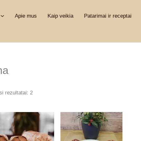
Apie mus
Kaip veikia
Patarimai ir receptai
na
Rūšiuojama
i rezultatai: 2
pagal
populiarumą